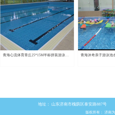
青海心流体育章丘25*15M半标拼装游泳池
青海沐奇亲子游泳池
项目
目
地址：
山东济南市槐荫区泰安路887号
版权所有：
济南