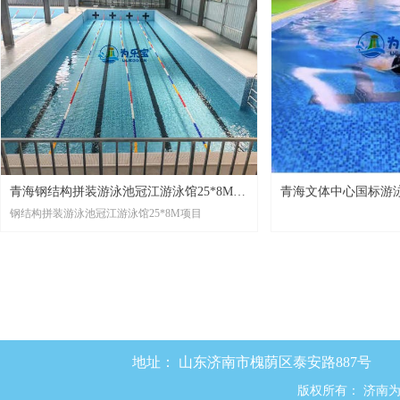
青海钢结构拼装游泳池冠江游泳馆25*8M项
青海文体中心国标游泳
钢结构拼装游泳池冠江游泳馆25*8M项目
目
目
地址：
山东济南市槐荫区泰安路887号
版权所有：
济南